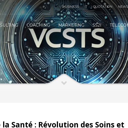
BUSINESS
IT
QUOTATION
NEWS
TÉLÉMARKETING STRATÉGIE
3
SULTING
COACHING
MARKETING
SS2I
TÉLÉCO
IT
INFRASTRUCTURE
IT
SERVICES
 email :
contact@vcsts.com
|
VCSTS F.A.Q
| Merci !
 la Santé : Révolution des Soins et