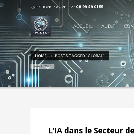
QUESTIONS ? APPELEZ :
08 99 49 01 55
VECTEUR COMMUNICATION SERVICES 
1
2
ACCUEIL
AUDIT
CON
BUSINESS
MARKET
Contactez-nous par téléphone au 08 99 49 01 55 ou par
HOME
POSTS TAGGED "GLOBAL"
août 7, 2026
L’IA dans le Secteur de