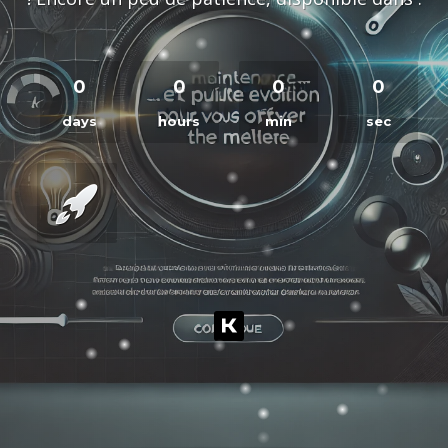
0
0
0
0
days
hours
min
sec