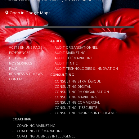
Open in Google Maps
ACCUEIL
AUDIT
VCSTS EN UNE PAGE
AUDIT ORGANISATIONNEL
EXPÉRIENCES
AUDIT MARKETING
HISTORIQUE
AUDIT TÉLÉMARKETING
NOS SERVICES
AUDIT IT NTIC
F.A.Q.
AUDIT TECHNOLOGIES & INNOVATION
BUSINESS & IT NEWS
CONSULTING
CONTACT
CONSULTING STRATÉGIQUE
CONSULTING DIGITAL
CONSULTING RH ORGANISATION
CONSULTING MARKETING
CONSULTING COMMERCIAL
CONSULTING IT SÉCURITÉ
CONSULTING BUSINESS INTELLIGENCE
COACHING
COACHING MARKETING
COACHING TÉLÉMARKETING
COACHING BUSINESS INTELLIGENCE