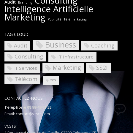
Consulting
Audit
Branding
Intelligence Artificielle
Marketing
Publicité
Télémarketing
TAG CLOUD
Business
Coaching
Audit
Consulting
IT Infrastructure
Marketing
SS2I
IT Services
Télécom
VPN
CONTACTEZ-NOUS
Téléphone 08 99 49 01 55
Email:
contact@vcsts.com
VCSTS
1 Boulevard Charles de Gaulle, 92700 Colombes, FR