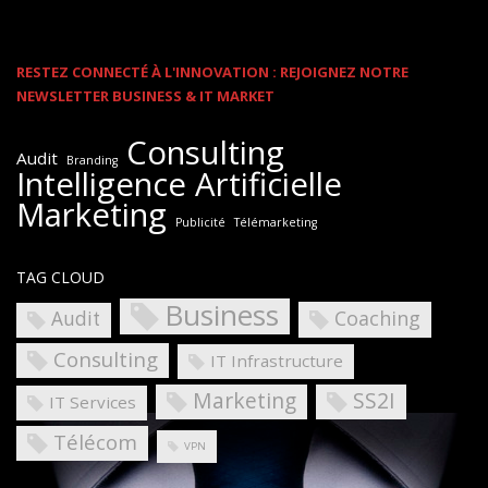
RESTEZ CONNECTÉ À L'INNOVATION : REJOIGNEZ NOTRE
NEWSLETTER BUSINESS & IT MARKET
Consulting
Audit
Branding
Intelligence Artificielle
Marketing
Publicité
Télémarketing
TAG CLOUD
Business
Coaching
Audit
Consulting
IT Infrastructure
Marketing
SS2I
IT Services
Télécom
VPN