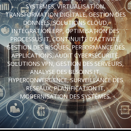
SYSTÈMES, VIRTUALISATION,
TRANSFORMATION DIGITALE, GESTION DES
DONNÉES, SOLUTIONS CLOUD,
INTÉGRATION ERP, OPTIMISATION DES
PROCESSUS IT, CONTINUITÉ D’ACTIVITÉ,
GESTION DES RISQUES, PERFORMANCE DES
APPLICATIONS, AUDIT CYBERSÉCURITÉ,
SOLUTIONS VPN, GESTION DES SERVEURS,
ANALYSE DES BESOINS IT,
HYPERCONVERGENCE, SURVEILLANCE DES
RÉSEAUX, PLANIFICATION IT,
MODERNISATION DES SYSTÈMES.