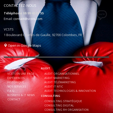
CONTACTEZ-NOUS
Téléphone 08 99 49 01 55
Email:
contact@vcsts.com
VCSTS
1 Boulevard Charles de Gaulle, 92700 Colombes, FR
Open in Google Maps
ACCUEIL
AUDIT
VCSTS EN UNE PAGE
AUDIT ORGANISATIONNEL
EXPÉRIENCES
AUDIT MARKETING
HISTORIQUE
AUDIT TÉLÉMARKETING
NOS SERVICES
AUDIT IT NTIC
F.A.Q.
AUDIT TECHNOLOGIES & INNOVATION
BUSINESS & IT NEWS
CONSULTING
CONTACT
CONSULTING STRATÉGIQUE
CONSULTING DIGITAL
CONSULTING RH ORGANISATION