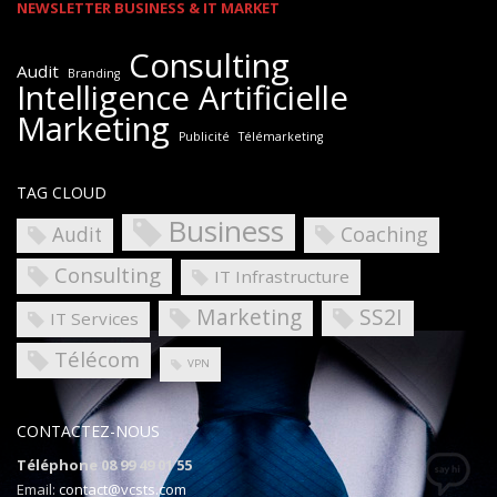
NEWSLETTER BUSINESS & IT MARKET
Consulting
Audit
Branding
Intelligence Artificielle
Marketing
Publicité
Télémarketing
TAG CLOUD
Business
Coaching
Audit
Consulting
IT Infrastructure
Marketing
SS2I
IT Services
Télécom
VPN
CONTACTEZ-NOUS
Téléphone 08 99 49 01 55
Email:
contact@vcsts.com