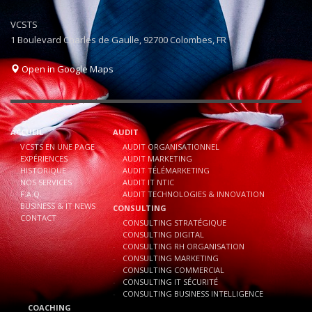
VCSTS
1 Boulevard Charles de Gaulle, 92700 Colombes, FR
Open in Google Maps
ACCUEIL
AUDIT
VCSTS EN UNE PAGE
AUDIT ORGANISATIONNEL
EXPÉRIENCES
AUDIT MARKETING
HISTORIQUE
AUDIT TÉLÉMARKETING
NOS SERVICES
AUDIT IT NTIC
F.A.Q.
AUDIT TECHNOLOGIES & INNOVATION
BUSINESS & IT NEWS
CONSULTING
CONTACT
CONSULTING STRATÉGIQUE
CONSULTING DIGITAL
CONSULTING RH ORGANISATION
CONSULTING MARKETING
CONSULTING COMMERCIAL
CONSULTING IT SÉCURITÉ
CONSULTING BUSINESS INTELLIGENCE
COACHING