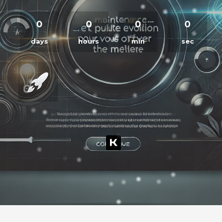
0
0
0
0
days
hours
min
sec