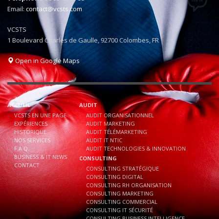
Email:
contact@vcsts.com
VCSTS
1 Boulevard Charles de Gaulle, 92700 Colombes, FR
Open in Google Maps
ACCUEIL
AUDIT
VCSTS EN UNE PAGE
AUDIT ORGANISATIONNEL
EXPÉRIENCES
AUDIT MARKETING
HISTORIQUE
AUDIT TÉLÉMARKETING
NOS SERVICES
AUDIT IT NTIC
F.A.Q.
AUDIT TECHNOLOGIES & INNOVATION
BUSINESS & IT NEWS
CONSULTING
CONTACT
CONSULTING STRATÉGIQUE
CONSULTING DIGITAL
CONSULTING RH ORGANISATION
CONSULTING MARKETING
CONSULTING COMMERCIAL
CONSULTING IT SÉCURITÉ
CONSULTING BUSINESS INTELLIGENCE