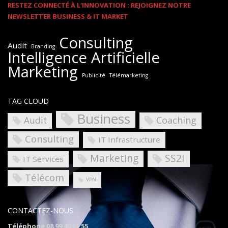
RESTEZ CONNECTÉ À L'INNOVATION : REJOIGNEZ NOTRE
NEWSLETTER BUSINESS & IT MARKET
Consulting
Audit
Branding
Intelligence Artificielle
Marketing
Publicité
Télémarketing
TAG CLOUD
Business
Coaching
Audit
Consulting
IT Infrastructure
Marketing
SS2I
IT Services
Télécom
VPN
CONTACTEZ-NOUS
Téléphone 08 99 49 01 55