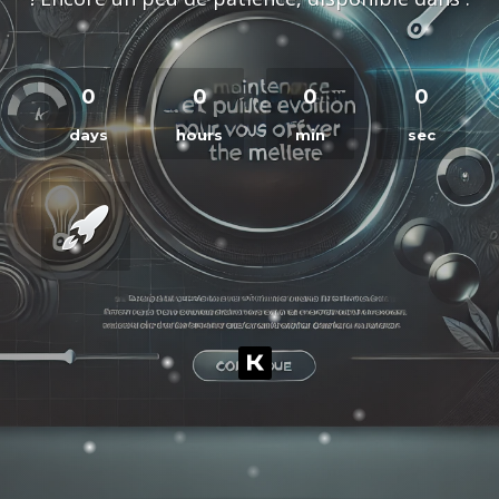
0
0
0
0
days
hours
min
sec