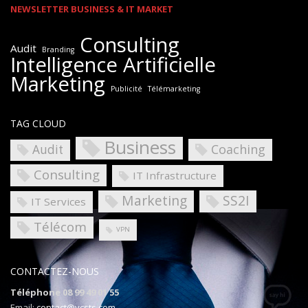
NEWSLETTER BUSINESS & IT MARKET
Consulting
Audit
Branding
Intelligence Artificielle
Marketing
Publicité
Télémarketing
TAG CLOUD
Business
Coaching
Audit
Consulting
IT Infrastructure
Marketing
SS2I
IT Services
Télécom
VPN
CONTACTEZ-NOUS
Téléphone 08 99 49 01 55
Email:
contact@vcsts.com