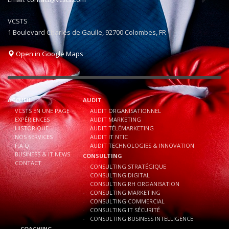
VCSTS
1 Boulevard Charles de Gaulle, 92700 Colombes, FR
Open in Google Maps
ACCUEIL
AUDIT
VCSTS EN UNE PAGE
AUDIT ORGANISATIONNEL
EXPÉRIENCES
AUDIT MARKETING
HISTORIQUE
AUDIT TÉLÉMARKETING
NOS SERVICES
AUDIT IT NTIC
F.A.Q.
AUDIT TECHNOLOGIES & INNOVATION
BUSINESS & IT NEWS
CONSULTING
CONTACT
CONSULTING STRATÉGIQUE
CONSULTING DIGITAL
CONSULTING RH ORGANISATION
CONSULTING MARKETING
CONSULTING COMMERCIAL
CONSULTING IT SÉCURITÉ
CONSULTING BUSINESS INTELLIGENCE
COACHING