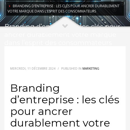
BRANDING D’ENTREPRISE : LES CLÉS POUR ANCRER DURABLEMENT
VOTRE MARQUE DANS L’ESPRIT DES CONSOMMATEURS
Branding d’entreprise : les clés pour
ancrer durablement votre marque
dans l’esprit des consommateurs
MERCREDI, 11 DÉCEMBRE 2024
/
PUBLISHED IN
MARKETING
Branding
d’entreprise : les clés
pour ancrer
durablement votre