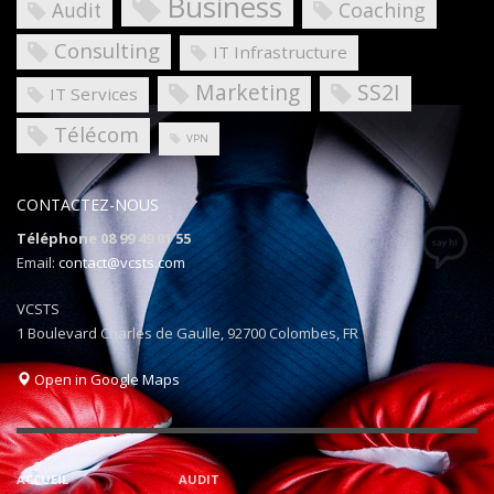
Business
Coaching
Audit
Consulting
IT Infrastructure
Marketing
SS2I
IT Services
Télécom
VPN
CONTACTEZ-NOUS
Téléphone 08 99 49 01 55
Email:
contact@vcsts.com
VCSTS
1 Boulevard Charles de Gaulle, 92700 Colombes, FR
Open in Google Maps
ACCUEIL
AUDIT