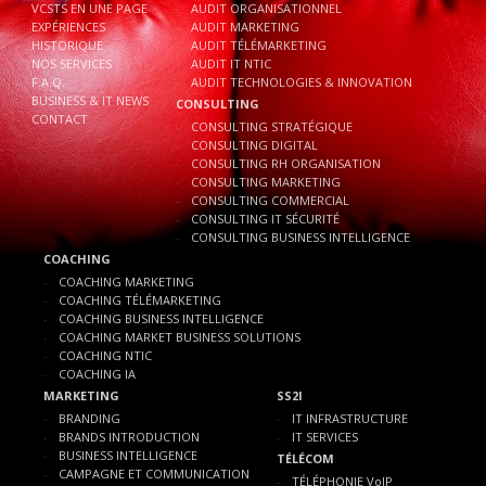
VCSTS EN UNE PAGE
AUDIT ORGANISATIONNEL
EXPÉRIENCES
AUDIT MARKETING
HISTORIQUE
AUDIT TÉLÉMARKETING
NOS SERVICES
AUDIT IT NTIC
F.A.Q.
AUDIT TECHNOLOGIES & INNOVATION
BUSINESS & IT NEWS
CONSULTING
CONTACT
CONSULTING STRATÉGIQUE
CONSULTING DIGITAL
CONSULTING RH ORGANISATION
CONSULTING MARKETING
CONSULTING COMMERCIAL
CONSULTING IT SÉCURITÉ
CONSULTING BUSINESS INTELLIGENCE
COACHING
COACHING MARKETING
COACHING TÉLÉMARKETING
COACHING BUSINESS INTELLIGENCE
COACHING MARKET BUSINESS SOLUTIONS
COACHING NTIC
COACHING IA
MARKETING
SS2I
BRANDING
IT INFRASTRUCTURE
BRANDS INTRODUCTION
IT SERVICES
BUSINESS INTELLIGENCE
TÉLÉCOM
CAMPAGNE ET COMMUNICATION
TÉLÉPHONIE VoIP