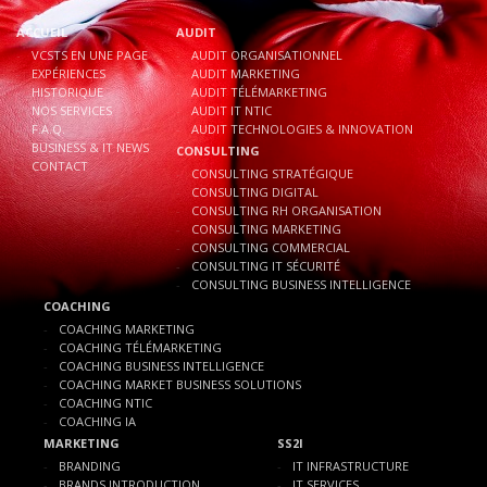
ACCUEIL
AUDIT
VCSTS EN UNE PAGE
AUDIT ORGANISATIONNEL
EXPÉRIENCES
AUDIT MARKETING
HISTORIQUE
AUDIT TÉLÉMARKETING
NOS SERVICES
AUDIT IT NTIC
F.A.Q.
AUDIT TECHNOLOGIES & INNOVATION
BUSINESS & IT NEWS
CONSULTING
CONTACT
CONSULTING STRATÉGIQUE
CONSULTING DIGITAL
CONSULTING RH ORGANISATION
CONSULTING MARKETING
CONSULTING COMMERCIAL
CONSULTING IT SÉCURITÉ
CONSULTING BUSINESS INTELLIGENCE
COACHING
COACHING MARKETING
COACHING TÉLÉMARKETING
COACHING BUSINESS INTELLIGENCE
COACHING MARKET BUSINESS SOLUTIONS
COACHING NTIC
COACHING IA
MARKETING
SS2I
BRANDING
IT INFRASTRUCTURE
BRANDS INTRODUCTION
IT SERVICES