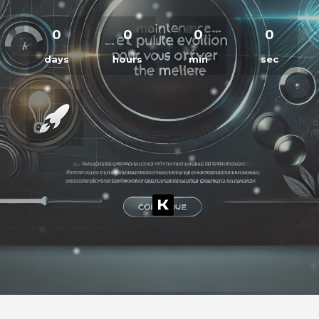
0
0
0
0
days
hours
min
sec