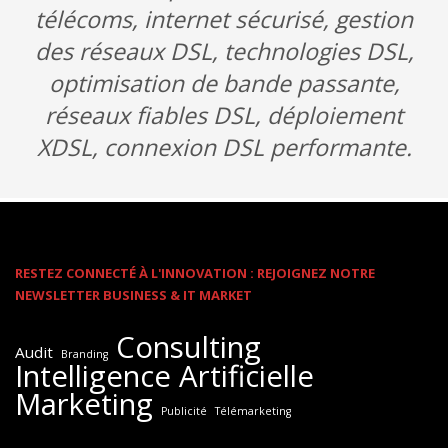
télécoms, internet sécurisé, gestion
des réseaux DSL, technologies DSL,
optimisation de bande passante,
réseaux fiables DSL, déploiement
XDSL, connexion DSL performante.
RESTEZ CONNECTÉ À L'INNOVATION : REJOIGNEZ NOTRE
NEWSLETTER BUSINESS & IT MARKET
Consulting
Audit
Branding
Intelligence Artificielle
Marketing
Publicité
Télémarketing