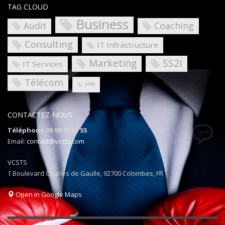
TAG CLOUD
Business
Coaching
Audit
Consulting
IT Infrastructure
Marketing
SS2I
IT Services
Télécom
VPN
CONTACTEZ-NOUS
Téléphone 08 99 49 01 55
Email:
contact@vcsts.com
VCSTS
1 Boulevard Charles de Gaulle, 92700 Colombes, FR
Open in Google Maps