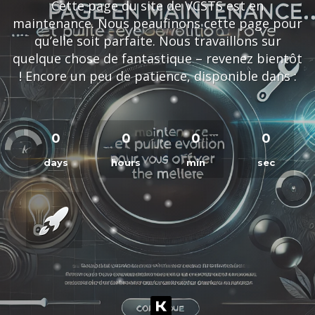
Cette page du site de VCSTS est en
maintenance. Nous peaufinons cette page pour
qu’elle soit parfaite. Nous travaillons sur
quelque chose de fantastique – revenez bientôt
! Encore un peu de patience, disponible dans :
0
0
0
0
days
hours
min
sec