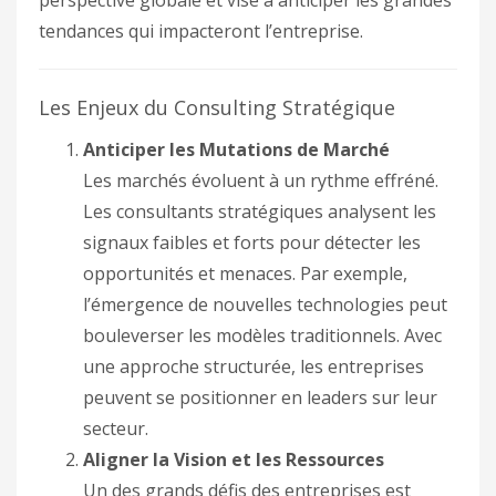
perspective globale et vise à anticiper les grandes
tendances qui impacteront l’entreprise.
Les Enjeux du Consulting Stratégique
Anticiper les Mutations de Marché
Les marchés évoluent à un rythme effréné.
Les consultants stratégiques analysent les
signaux faibles et forts pour détecter les
opportunités et menaces. Par exemple,
l’émergence de nouvelles technologies peut
bouleverser les modèles traditionnels. Avec
une approche structurée, les entreprises
peuvent se positionner en leaders sur leur
secteur.
Aligner la Vision et les Ressources
Un des grands défis des entreprises est