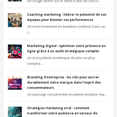
Un virage centré sur le client À l’ère du conso...
Coaching marketing : libérer le potentiel de vos
équipes pour booster vos performances
Un environnement en mutation continue Dans un
c...
Marketing digital : optimiser votre présence en
ligne grâce à un audit stratégique complet
Un écosystème numérique de plus en plus
complex...
Branding d’entreprise : les clés pour ancrer
durablement votre marque dans l’esprit des
consommateurs
Un paysage concurrentiel en pleine mutation Auj...
Stratégies marketing viral : comment
transformer votre audience en vecteur de