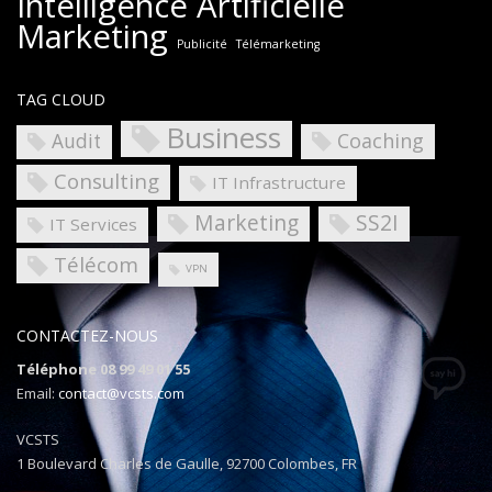
Intelligence Artificielle
Marketing
Publicité
Télémarketing
TAG CLOUD
Business
Coaching
Audit
Consulting
IT Infrastructure
Marketing
SS2I
IT Services
Télécom
VPN
CONTACTEZ-NOUS
Téléphone 08 99 49 01 55
Email:
contact@vcsts.com
VCSTS
1 Boulevard Charles de Gaulle, 92700 Colombes, FR