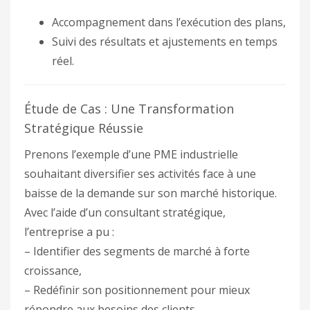
Accompagnement dans l’exécution des plans,
Suivi des résultats et ajustements en temps
réel.
Étude de Cas : Une Transformation
Stratégique Réussie
Prenons l’exemple d’une PME industrielle
souhaitant diversifier ses activités face à une
baisse de la demande sur son marché historique.
Avec l’aide d’un consultant stratégique,
l’entreprise a pu :
– Identifier des segments de marché à forte
croissance,
– Redéfinir son positionnement pour mieux
répondre aux besoins des clients,