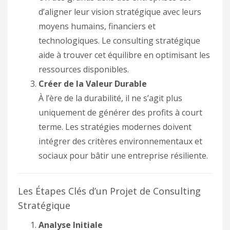
d’aligner leur vision stratégique avec leurs
moyens humains, financiers et
technologiques. Le consulting stratégique
aide à trouver cet équilibre en optimisant les
ressources disponibles.
Créer de la Valeur Durable
À l’ère de la durabilité, il ne s’agit plus
uniquement de générer des profits à court
terme. Les stratégies modernes doivent
intégrer des critères environnementaux et
sociaux pour bâtir une entreprise résiliente.
Les Étapes Clés d’un Projet de Consulting
Stratégique
Analyse Initiale