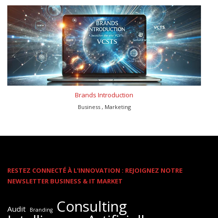
Brands Introduction
Business , Marketing
RESTEZ CONNECTÉ À L'INNOVATION : REJOIGNEZ NOTRE
NEWSLETTER BUSINESS & IT MARKET
Consulting
Audit
Branding