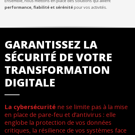
Ensemble, nous mettons en place des solutions qui allient
performance, fiabilité et sérénité
pour vos activités.
GARANTISSEZ LA
SÉCURITÉ DE VOTRE
TRANSFORMATION
DIGITALE
La cybersécurité
ne se limite pas à la mise
en place de pare-feu et d’antivirus : elle
englobe la protection de vos données
critiques, la résilience de vos systèmes face