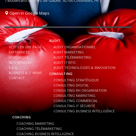
1 Boulevard Charles de Gaulle, 92700 Colombes, FR
Open in Google Maps
ACCUEIL
AUDIT
VCSTS EN UNE PAGE
AUDIT ORGANISATIONNEL
EXPÉRIENCES
AUDIT MARKETING
HISTORIQUE
AUDIT TÉLÉMARKETING
NOS SERVICES
AUDIT IT NTIC
F.A.Q.
AUDIT TECHNOLOGIES & INNOVATION
BUSINESS & IT NEWS
CONSULTING
CONTACT
CONSULTING STRATÉGIQUE
CONSULTING DIGITAL
CONSULTING RH ORGANISATION
CONSULTING MARKETING
CONSULTING COMMERCIAL
CONSULTING IT SÉCURITÉ
CONSULTING BUSINESS INTELLIGENCE
COACHING
COACHING MARKETING
COACHING TÉLÉMARKETING
COACHING BUSINESS INTELLIGENCE