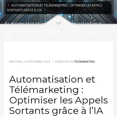
AUTOMATISATION ET TÉLÉMARKETING : OPTIMISER LES APPELS
SORTANTS GRÂCE À L’IA
Automatisation et Télémarketing :
Optimiser les Appels Sortants grâce à
l’IA
MERCREDI, 04 DÉCEMBRE 2024
/
PUBLISHED IN
TÉLÉMARKETING
Automatisation et
Télémarketing :
Optimiser les Appels
Sortants grâce à l’IA