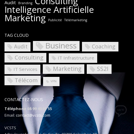
Consulting
Audit
Branding
Intelligence Artificielle
Marketing
Publicité
Télémarketing
TAG CLOUD
Business
Coaching
Audit
Consulting
IT Infrastructure
Marketing
SS2I
IT Services
Télécom
VPN
CONTACTEZ-NOUS
Téléphone 08 99 49 01 55
Email:
contact@vcsts.com
VCSTS