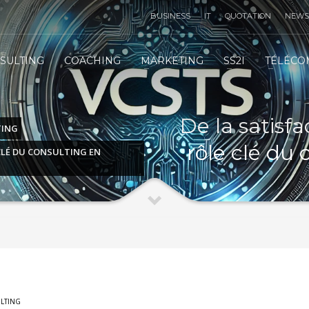
BUSINESS
IT
QUOTATION
NEWS
TÉLÉMARKETING STRATÉGIE
3
SULTING
COACHING
MARKETING
SS2I
TÉLÉCO
IT
INFRASTRUCTURE
IT
SERVICES
 email :
contact@vcsts.com
|
VCSTS F.A.Q
| Merci !
De la satisfac
TING
rôle clé du 
 CLÉ DU CONSULTING EN
LTING