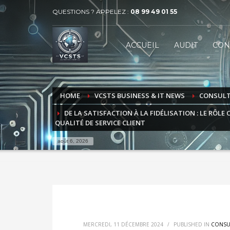
QUESTIONS ? APPELEZ :
08 99 49 01 55
VECTEUR COMMUNICATION SERVICES 
1
2
ACCUEIL
AUDIT
CON
BUSINESS
MARKET
Contactez-nous par téléphone au 08 99 49 01 55 ou par
HOME
VCSTS BUSINESS & IT NEWS
CONSUL
DE LA SATISFACTION À LA FIDÉLISATION : LE RÔLE
QUALITÉ DE SERVICE CLIENT
août 6, 2026
MERCREDI, 11 DÉCEMBRE 2024
/
PUBLISHED IN
CONSU