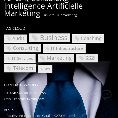
Branding
Intelligence Artificielle
Marketing
Publicité
Télémarketing
TAG CLOUD
Business
Coaching
Audit
Consulting
IT Infrastructure
Marketing
SS2I
IT Services
Télécom
VPN
CONTACTEZ-NOUS
Téléphone 08 99 49 01 55
Email:
contact@vcsts.com
VCSTS
1 Boulevard Charles de Gaulle, 92700 Colombes, FR