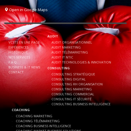
Open in Google Maps
ACCUEIL
AUDIT
VCSTS EN UNE PAGE
AUDIT ORGANISATIONNEL
EXPÉRIENCES
AUDIT MARKETING
HISTORIQUE
AUDIT TÉLÉMARKETING
NOS SERVICES
AUDIT IT NTIC
F.A.Q.
AUDIT TECHNOLOGIES & INNOVATION
BUSINESS & IT NEWS
CONSULTING
CONTACT
CONSULTING STRATÉGIQUE
CONSULTING DIGITAL
CONSULTING RH ORGANISATION
CONSULTING MARKETING
CONSULTING COMMERCIAL
CONSULTING IT SÉCURITÉ
CONSULTING BUSINESS INTELLIGENCE
COACHING
COACHING MARKETING
COACHING TÉLÉMARKETING
COACHING BUSINESS INTELLIGENCE
COACHING MARKET BUSINESS SOLUTIONS