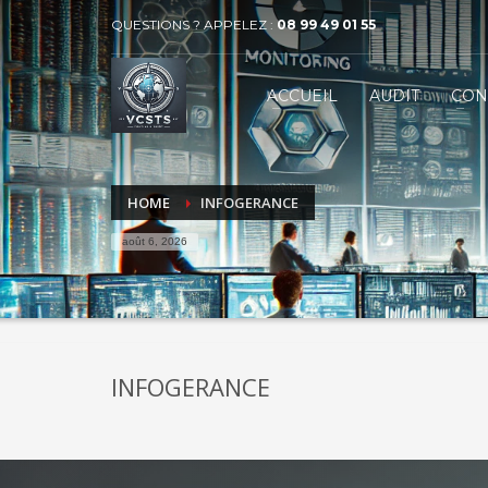
QUESTIONS ? APPELEZ :
08 99 49 01 55
VECTEUR COMMUNICATION SERVICES 
1
2
ACCUEIL
AUDIT
CON
BUSINESS
MARKET
Contactez-nous par téléphone au 08 99 49 01 55 ou par
HOME
INFOGERANCE
août 6, 2026
INFOGERANCE