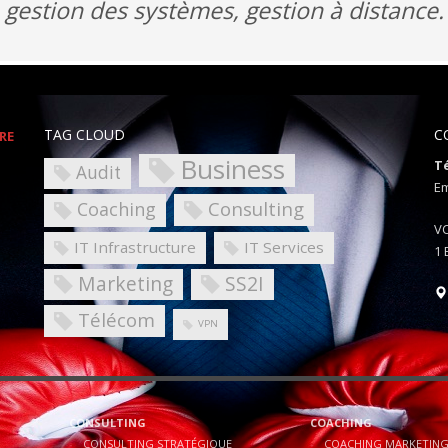
gestion des systèmes, gestion à distance.
TAG CLOUD
C
RE
Business
Té
Audit
Em
Consulting
Coaching
V
IT Infrastructure
IT Services
1 
Marketing
SS2I
Télécom
VPN
CONSULTING
COACHING
CONSULTING STRATÉGIQUE
COACHING MARKETIN