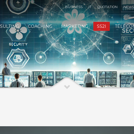
BUSINESS
IT
QUOTATION
NEWS
TÉLÉMARKETING STRATÉGIE
3
SULTING
COACHING
MARKETING
SS2I
TÉLÉCO
IT
INFRASTRUCTURE
IT
SERVICES
 email :
contact@vcsts.com
|
VCSTS F.A.Q
| Merci !