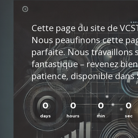
Cette page du site de VCS
Nous peaufinons cette pag
parfaite. Nous travaillons
fantastique – revenez bien
patience, disponible dans 
0
0
0
0
days
hours
min
sec