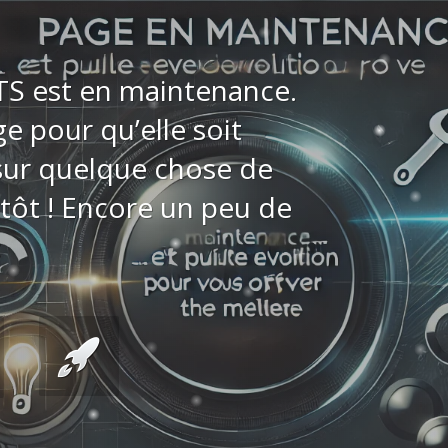
TS est en maintenance.
e pour qu’elle soit
 sur quelque chose de
tôt ! Encore un peu de
: