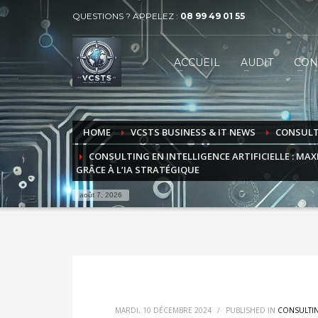
QUESTIONS ? APPELEZ :
08 99 49 01 55
VECTEUR COMMUNICATION SERVICES 
1
2
ACCUEIL
AUDIT
CON
BUSINESS
MARKET
Contactez-nous par téléphone au 08 99 49 01 55 ou par
HOME
VCSTS BUSINESS & IT NEWS
CONSUL
CONSULTING EN INTELLIGENCE ARTIFICIELLE : MA
GRÂCE À L’IA STRATÉGIQUE
août 7, 2026
MARDI, 10 DÉCEMBRE 2024
/
PUBLISHED IN
CONSULTI