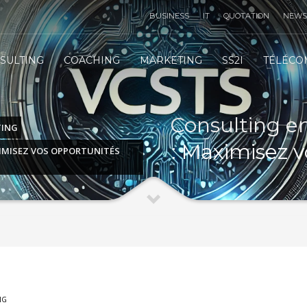
BUSINESS
IT
QUOTATION
NEWS
TÉLÉMARKETING STRATÉGIE
3
SULTING
COACHING
MARKETING
SS2I
TÉLÉCO
IT
INFRASTRUCTURE
IT
SERVICES
 email :
contact@vcsts.com
|
VCSTS F.A.Q
| Merci !
Consulting en 
TING
: Maximisez v
XIMISEZ VOS OPPORTUNITÉS
NG