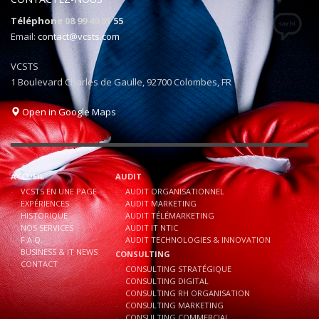
Téléphone 08 99 49 01 55
Email:
contact@vcsts.com
VCSTS
1 Boulevard Charles de Gaulle, 92700 Colombes, FR
Open in Google Maps
ACCUEIL
AUDIT
VCSTS EN UNE PAGE
AUDIT ORGANISATIONNEL
EXPÉRIENCES
AUDIT MARKETING
HISTORIQUE
AUDIT TÉLÉMARKETING
NOS SERVICES
AUDIT IT NTIC
F.A.Q.
AUDIT TECHNOLOGIES & INNOVATION
BUSINESS & IT NEWS
CONSULTING
CONTACT
CONSULTING STRATÉGIQUE
CONSULTING DIGITAL
CONSULTING RH ORGANISATION
CONSULTING MARKETING
CONSULTING COMMERCIAL