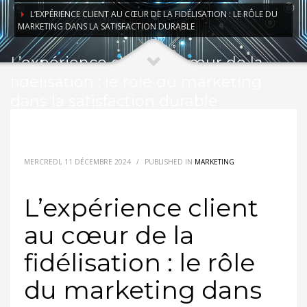
L’EXPÉRIENCE CLIENT AU CŒUR DE LA FIDÉLISATION : LE RÔLE DU
MARKETING DANS LA SATISFACTION DURABLE
L’expérience client au cœur de la
fidélisation : le rôle du marketing
dans la satisfaction durable
MERCREDI, 11 DÉCEMBRE 2024
/
PUBLISHED IN
MARKETING
L’expérience client
au cœur de la
fidélisation : le rôle
du marketing dans