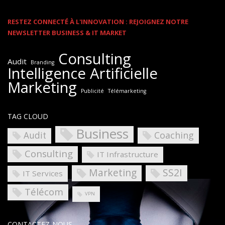
RESTEZ CONNECTÉ À L'INNOVATION : REJOIGNEZ NOTRE
NEWSLETTER BUSINESS & IT MARKET
Consulting
Audit
Branding
Intelligence Artificielle
Marketing
Publicité
Télémarketing
TAG CLOUD
Business
Coaching
Audit
Consulting
IT Infrastructure
Marketing
SS2I
IT Services
Télécom
VPN
CONTACTEZ-NOUS