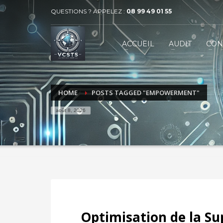
QUESTIONS ? APPELEZ :
08 99 49 01 55
VECTEUR COMMUNICATION SERVICES 
1
2
ACCUEIL
AUDIT
CON
BUSINESS
MARKET
Contactez-nous par téléphone au 08 99 49 01 55 ou par
HOME
POSTS TAGGED "EMPOWERMENT"
août 8, 2026
Optimisation de la Sup