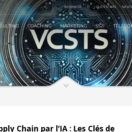
BUSINESS
IT
QUOTATION
NEWS
TÉLÉMARKETING STRATÉGIE
3
SULTING
COACHING
MARKETING
SS2I
TÉLÉCO
IT
INFRASTRUCTURE
IT
SERVICES
 email :
contact@vcsts.com
|
VCSTS F.A.Q
| Merci !
ply Chain par l’IA : Les Clés de