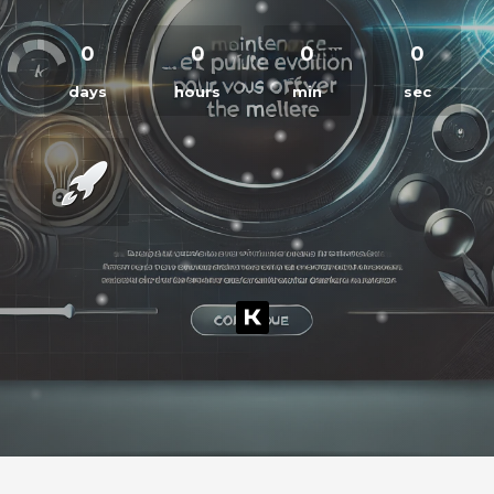
0
0
0
0
days
hours
min
sec