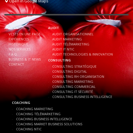
Open in Google Maps
ACCUEIL
AUDIT
VCSTS EN UNE PAGE
AUDIT ORGANISATIONNEL
EXPÉRIENCES
AUDIT MARKETING
HISTORIQUE
AUDIT TÉLÉMARKETING
NOS SERVICES
AUDIT IT NTIC
F.A.Q.
AUDIT TECHNOLOGIES & INNOVATION
BUSINESS & IT NEWS
CONSULTING
CONTACT
CONSULTING STRATÉGIQUE
CONSULTING DIGITAL
CONSULTING RH ORGANISATION
CONSULTING MARKETING
CONSULTING COMMERCIAL
CONSULTING IT SÉCURITÉ
CONSULTING BUSINESS INTELLIGENCE
COACHING
COACHING MARKETING
COACHING TÉLÉMARKETING
COACHING BUSINESS INTELLIGENCE
COACHING MARKET BUSINESS SOLUTIONS
COACHING NTIC