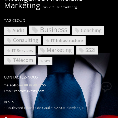
Marketing
Publicité
Télémarketing
TAG CLOUD
Business
Coaching
Audit
Consulting
IT Infrastructure
Marketing
SS2I
IT Services
Télécom
VPN
CONTACTEZ-NOUS
Téléphone 08 99 49 01 55
Email:
contact@vcsts.com
VCSTS
1 Boulevard Charles de Gaulle, 92700 Colombes, FR