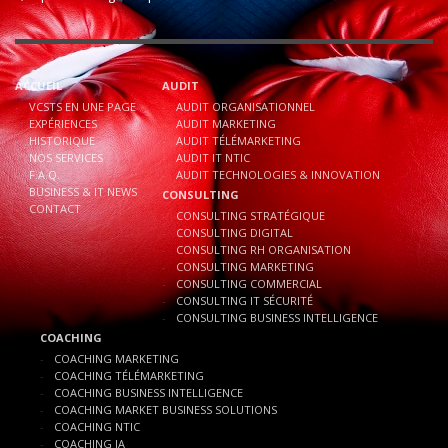
ACCUEIL
AUDIT
VCSTS EN UNE PAGE
AUDIT ORGANISATIONNEL
EXPÉRIENCES
AUDIT MARKETING
HISTORIQUE
AUDIT TÉLÉMARKETING
NOS SERVICES
AUDIT IT NTIC
F.A.Q.
AUDIT TECHNOLOGIES & INNOVATION
BUSINESS & IT NEWS
CONSULTING
CONTACT
CONSULTING STRATÉGIQUE
CONSULTING DIGITAL
CONSULTING RH ORGANISATION
CONSULTING MARKETING
CONSULTING COMMERCIAL
CONSULTING IT SÉCURITÉ
CONSULTING BUSINESS INTELLIGENCE
COACHING
COACHING MARKETING
COACHING TÉLÉMARKETING
COACHING BUSINESS INTELLIGENCE
COACHING MARKET BUSINESS SOLUTIONS
COACHING NTIC
COACHING IA