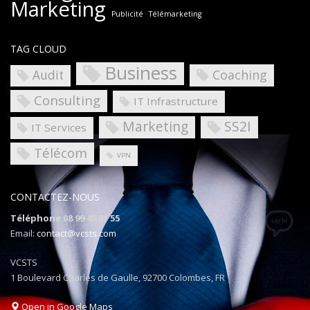
Marketing
Publicité
Télémarketing
TAG CLOUD
Business
Coaching
Audit
Consulting
IT Infrastructure
Marketing
SS2I
IT Services
Télécom
VPN
CONTACTEZ-NOUS
Téléphone 08 99 49 01 55
Email:
contact@vcsts.com
VCSTS
1 Boulevard Charles de Gaulle, 92700 Colombes, FR
Open in Google Maps