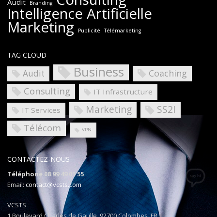
Audit
Branding
Intelligence Artificielle
Marketing
Publicité
Télémarketing
TAG CLOUD
Business
Coaching
Audit
Consulting
IT Infrastructure
Marketing
SS2I
IT Services
Télécom
VPN
CONTACTEZ-NOUS
Téléphone 08 99 49 01 55
Email:
contact@vcsts.com
VCSTS
1 Boulevard Charles de Gaulle, 92700 Colombes, FR