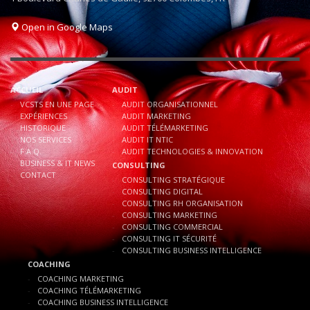
Open in Google Maps
ACCUEIL
AUDIT
VCSTS EN UNE PAGE
AUDIT ORGANISATIONNEL
EXPÉRIENCES
AUDIT MARKETING
HISTORIQUE
AUDIT TÉLÉMARKETING
NOS SERVICES
AUDIT IT NTIC
F.A.Q.
AUDIT TECHNOLOGIES & INNOVATION
BUSINESS & IT NEWS
CONSULTING
CONTACT
CONSULTING STRATÉGIQUE
CONSULTING DIGITAL
CONSULTING RH ORGANISATION
CONSULTING MARKETING
CONSULTING COMMERCIAL
CONSULTING IT SÉCURITÉ
CONSULTING BUSINESS INTELLIGENCE
COACHING
COACHING MARKETING
COACHING TÉLÉMARKETING
COACHING BUSINESS INTELLIGENCE