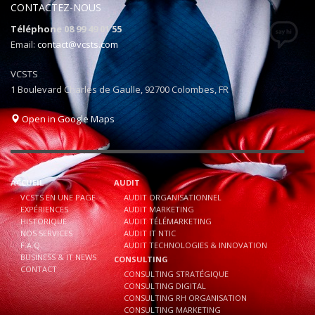
CONTACTEZ-NOUS
Téléphone 08 99 49 01 55
Email:
contact@vcsts.com
VCSTS
1 Boulevard Charles de Gaulle, 92700 Colombes, FR
Open in Google Maps
ACCUEIL
AUDIT
VCSTS EN UNE PAGE
AUDIT ORGANISATIONNEL
EXPÉRIENCES
AUDIT MARKETING
HISTORIQUE
AUDIT TÉLÉMARKETING
NOS SERVICES
AUDIT IT NTIC
F.A.Q.
AUDIT TECHNOLOGIES & INNOVATION
BUSINESS & IT NEWS
CONSULTING
CONTACT
CONSULTING STRATÉGIQUE
CONSULTING DIGITAL
CONSULTING RH ORGANISATION
CONSULTING MARKETING