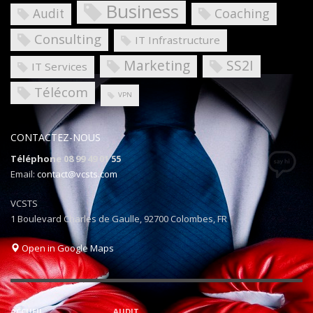
Business
Coaching
Audit
Consulting
IT Infrastructure
Marketing
SS2I
IT Services
Télécom
VPN
CONTACTEZ-NOUS
Téléphone 08 99 49 01 55
Email:
contact@vcsts.com
VCSTS
1 Boulevard Charles de Gaulle, 92700 Colombes, FR
Open in Google Maps
ACCUEIL
AUDIT