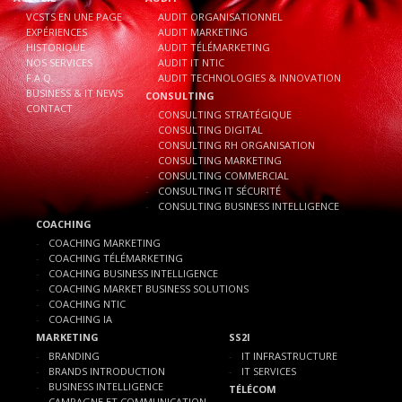
VCSTS EN UNE PAGE
AUDIT ORGANISATIONNEL
EXPÉRIENCES
AUDIT MARKETING
HISTORIQUE
AUDIT TÉLÉMARKETING
NOS SERVICES
AUDIT IT NTIC
F.A.Q.
AUDIT TECHNOLOGIES & INNOVATION
BUSINESS & IT NEWS
CONSULTING
CONTACT
CONSULTING STRATÉGIQUE
CONSULTING DIGITAL
CONSULTING RH ORGANISATION
CONSULTING MARKETING
CONSULTING COMMERCIAL
CONSULTING IT SÉCURITÉ
CONSULTING BUSINESS INTELLIGENCE
COACHING
COACHING MARKETING
COACHING TÉLÉMARKETING
COACHING BUSINESS INTELLIGENCE
COACHING MARKET BUSINESS SOLUTIONS
COACHING NTIC
COACHING IA
MARKETING
SS2I
BRANDING
IT INFRASTRUCTURE
BRANDS INTRODUCTION
IT SERVICES
BUSINESS INTELLIGENCE
TÉLÉCOM
CAMPAGNE ET COMMUNICATION