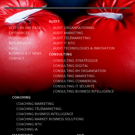
ACCUEIL
AUDIT
VCSTS EN UNE PAGE
AUDIT ORGANISATIONNEL
EXPÉRIENCES
AUDIT MARKETING
HISTORIQUE
AUDIT TÉLÉMARKETING
NOS SERVICES
AUDIT IT NTIC
F.A.Q.
AUDIT TECHNOLOGIES & INNOVATION
BUSINESS & IT NEWS
CONSULTING
CONTACT
CONSULTING STRATÉGIQUE
CONSULTING DIGITAL
CONSULTING RH ORGANISATION
CONSULTING MARKETING
CONSULTING COMMERCIAL
CONSULTING IT SÉCURITÉ
CONSULTING BUSINESS INTELLIGENCE
COACHING
COACHING MARKETING
COACHING TÉLÉMARKETING
COACHING BUSINESS INTELLIGENCE
COACHING MARKET BUSINESS SOLUTIONS
COACHING NTIC
COACHING IA