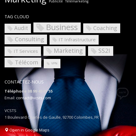
Publicité
Télémarketing
TAG CLOUD
Business
Coaching
Audit
Consulting
IT Infrastructure
Marketing
SS2I
IT Services
Télécom
VPN
CONTACTEZ-NOUS
Téléphone 08 99 49 01 55
Email:
contact@vcsts.com
VCSTS
1 Boulevard Charles de Gaulle, 92700 Colombes, FR
Open in Google Maps