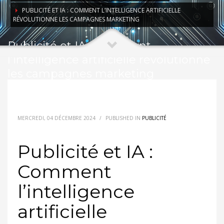
PUBLICITÉ ET IA : COMMENT L’INTELLIGENCE ARTIFICIELLE
RÉVOLUTIONNE LES CAMPAGNES MARKETING
Publicité et IA : Comment
l’intelligence artificielle révolutionne
les campagnes marketing
MERCREDI, 04 DÉCEMBRE 2024
/
PUBLISHED IN
PUBLICITÉ
Publicité et IA :
Comment
l’intelligence
artificielle