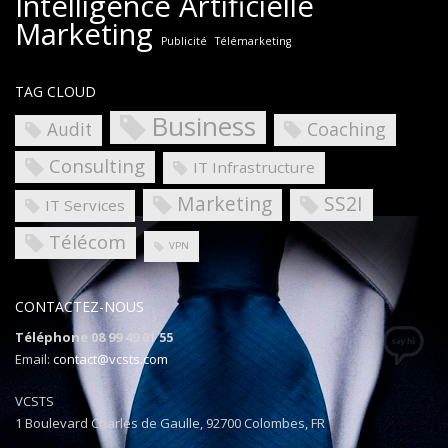
Intelligence Artificielle
Marketing
Publicité
Télémarketing
TAG CLOUD
Business
Coaching
Audit
Consulting
IT Infrastructure
Marketing
SS2I
IT Services
Télécom
VPN
CONTACTEZ-NOUS
Téléphone 08 99 49 01 55
Email:
contact@vcsts.com
VCSTS
1 Boulevard Charles de Gaulle, 92700 Colombes, FR