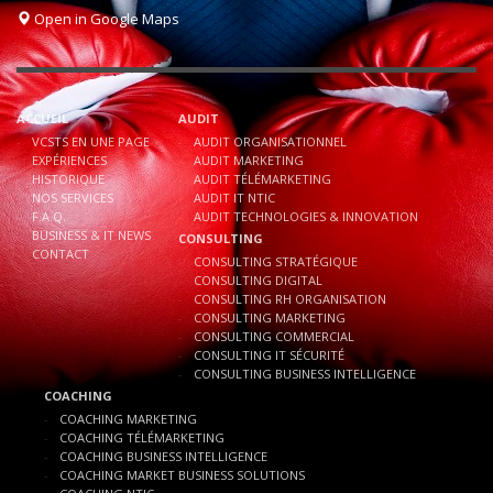
Open in Google Maps
ACCUEIL
AUDIT
VCSTS EN UNE PAGE
AUDIT ORGANISATIONNEL
EXPÉRIENCES
AUDIT MARKETING
HISTORIQUE
AUDIT TÉLÉMARKETING
NOS SERVICES
AUDIT IT NTIC
F.A.Q.
AUDIT TECHNOLOGIES & INNOVATION
BUSINESS & IT NEWS
CONSULTING
CONTACT
CONSULTING STRATÉGIQUE
CONSULTING DIGITAL
CONSULTING RH ORGANISATION
CONSULTING MARKETING
CONSULTING COMMERCIAL
CONSULTING IT SÉCURITÉ
CONSULTING BUSINESS INTELLIGENCE
COACHING
COACHING MARKETING
COACHING TÉLÉMARKETING
COACHING BUSINESS INTELLIGENCE
COACHING MARKET BUSINESS SOLUTIONS