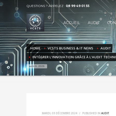
QUESTIONS ? APPELEZ :
08 99 49 01 55
VECTEUR COMMUNICATION SERVICES 
1
2
ACCUEIL
AUDIT
CON
BUSINESS
MARKET
Contactez-nous par téléphone au 08 99 49 01 55 ou par
HOME
VCSTS BUSINESS & IT NEWS
AUDIT
INTÉGRER L’INNOVATION GRÂCE À L’AUDIT TECH
août 6, 2026
MARDI, 03 DÉCEMBRE 2024
/
PUBLISHED IN
AUDIT