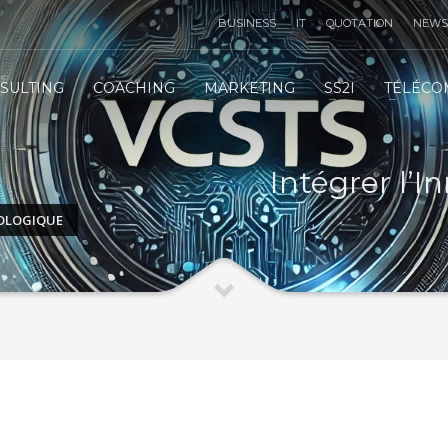
BUSINESS
IT
QUOTATION
NEWS
TÉLÉMARKETING STRATÉGIE
3
SULTING
COACHING
MARKETING
SS2I
TÉLÉCO
IT
INFRASTRUCTURE
IT
SERVICES
 email :
contact@vcsts.com
|
VCSTS F.A.Q
| Merci !
Intégrer l’I
NOLOGIQUE