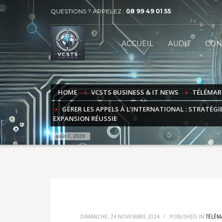
QUESTIONS ? APPELEZ :
08 99 49 01 55
VECTEUR COMMUNICATION SERVICES 
1
2
ACCUEIL
AUDIT
CON
BUSINESS
MARKET
Contactez-nous par téléphone au 08 99 49 01 55 ou par
HOME
VCSTS BUSINESS & IT NEWS
TÉLÉMAR
GÉRER LES APPELS À L’INTERNATIONAL : STRATÉG
EXPANSION RÉUSSIE
août 7, 2026
DIMANCHE, 24 NOVEMBRE 2024
/
PUBLISHED IN
TÉLÉM