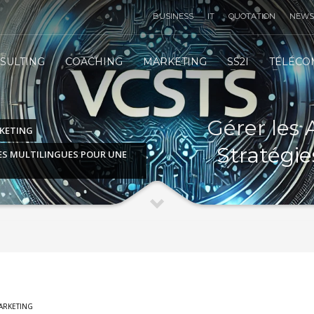
BUSINESS
IT
QUOTATION
NEWS
TÉLÉMARKETING STRATÉGIE
3
SULTING
COACHING
MARKETING
SS2I
TÉLÉCO
IT
INFRASTRUCTURE
IT
SERVICES
 email :
contact@vcsts.com
|
VCSTS F.A.Q
| Merci !
Gérer les A
KETING
Stratégie
IES MULTILINGUES POUR UNE
ARKETING