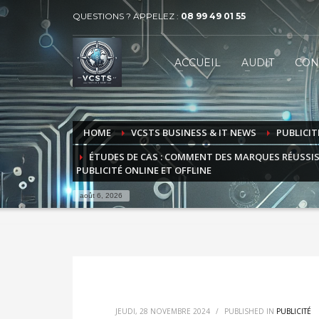
QUESTIONS ? APPELEZ :
08 99 49 01 55
VECTEUR COMMUNICATION SERVICES 
1
2
ACCUEIL
AUDIT
CON
BUSINESS
MARKET
Contactez-nous par téléphone au 08 99 49 01 55 ou par
HOME
VCSTS BUSINESS & IT NEWS
PUBLICIT
ÉTUDES DE CAS : COMMENT DES MARQUES RÉUSSI
PUBLICITÉ ONLINE ET OFFLINE
août 6, 2026
JEUDI, 28 NOVEMBRE 2024
/
PUBLISHED IN
PUBLICITÉ