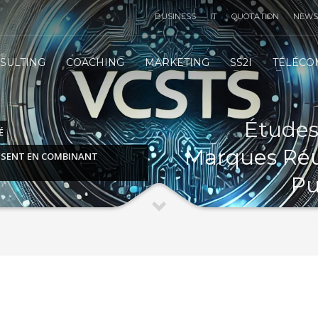
BUSINESS
IT
QUOTATION
NEWS
TÉLÉMARKETING STRATÉGIE
3
SULTING
COACHING
MARKETING
SS2I
TÉLÉCO
IT
INFRASTRUCTURE
IT
SERVICES
 email :
contact@vcsts.com
|
VCSTS F.A.Q
| Merci !
Études
É
Marques Réu
SSENT EN COMBINANT
Pu