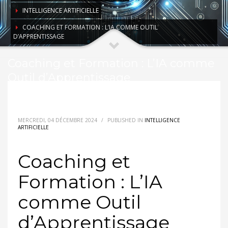
INTELLIGENCE ARTIFICIELLE
COACHING ET FORMATION : L’IA COMME OUTIL
D’APPRENTISSAGE
Coaching et Formation : L’IA comme
Outil d’Apprentissage
MERCREDI, 04 DÉCEMBRE 2024
/
PUBLISHED IN
INTELLIGENCE
ARTIFICIELLE
Coaching et
Formation : L’IA
comme Outil
d’Apprentissage