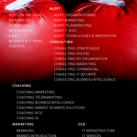
ACCUEIL
AUDIT
VCSTS EN UNE PAGE
AUDIT ORGANISATIONNEL
EXPÉRIENCES
AUDIT MARKETING
HISTORIQUE
AUDIT TÉLÉMARKETING
NOS SERVICES
AUDIT IT NTIC
F.A.Q.
AUDIT TECHNOLOGIES & INNOVATION
BUSINESS & IT NEWS
CONSULTING
CONTACT
CONSULTING STRATÉGIQUE
CONSULTING DIGITAL
CONSULTING RH ORGANISATION
CONSULTING MARKETING
CONSULTING COMMERCIAL
CONSULTING IT SÉCURITÉ
CONSULTING BUSINESS INTELLIGENCE
COACHING
COACHING MARKETING
COACHING TÉLÉMARKETING
COACHING BUSINESS INTELLIGENCE
COACHING MARKET BUSINESS SOLUTIONS
COACHING NTIC
COACHING IA
MARKETING
SS2I
BRANDING
IT INFRASTRUCTURE
BRANDS INTRODUCTION
IT SERVICES