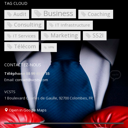
TAG CLOUD
Business
Coaching
Audit
Consulting
IT Infrastructure
Marketing
SS2I
IT Services
Télécom
VPN
CONTACTEZ-NOUS
Téléphone 08 99 49 01 55
Email:
contact@vcsts.com
VCSTS
1 Boulevard Charles de Gaulle, 92700 Colombes, FR
Open in Google Maps