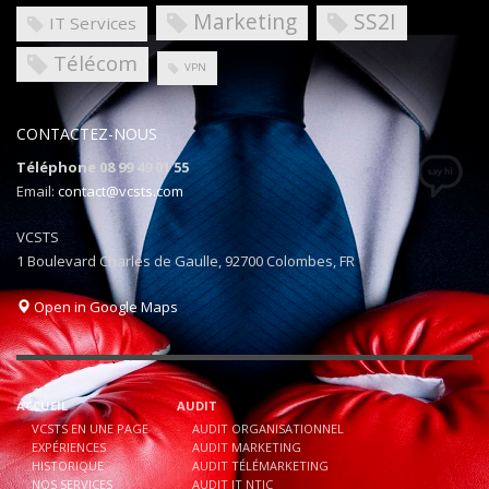
Marketing
SS2I
IT Services
Télécom
VPN
CONTACTEZ-NOUS
Téléphone 08 99 49 01 55
Email:
contact@vcsts.com
VCSTS
1 Boulevard Charles de Gaulle, 92700 Colombes, FR
Open in Google Maps
ACCUEIL
AUDIT
VCSTS EN UNE PAGE
AUDIT ORGANISATIONNEL
EXPÉRIENCES
AUDIT MARKETING
HISTORIQUE
AUDIT TÉLÉMARKETING
NOS SERVICES
AUDIT IT NTIC