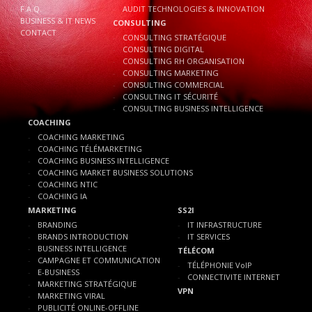
F.A.Q.
AUDIT TECHNOLOGIES & INNOVATION
BUSINESS & IT NEWS
CONSULTING
CONTACT
CONSULTING STRATÉGIQUE
CONSULTING DIGITAL
CONSULTING RH ORGANISATION
CONSULTING MARKETING
CONSULTING COMMERCIAL
CONSULTING IT SÉCURITÉ
CONSULTING BUSINESS INTELLIGENCE
COACHING
COACHING MARKETING
COACHING TÉLÉMARKETING
COACHING BUSINESS INTELLIGENCE
COACHING MARKET BUSINESS SOLUTIONS
COACHING NTIC
COACHING IA
MARKETING
SS2I
BRANDING
IT INFRASTRUCTURE
BRANDS INTRODUCTION
IT SERVICES
BUSINESS INTELLIGENCE
TÉLÉCOM
CAMPAGNE ET COMMUNICATION
TÉLÉPHONIE VoIP
E-BUSINESS
CONNECTIVITE INTERNET
MARKETING STRATÉGIQUE
VPN
MARKETING VIRAL
PUBLICITÉ ONLINE-OFFLINE