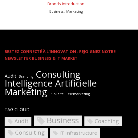
Brands Introduction
Business , Marketing
RESTEZ CONNECTÉ À L'INNOVATION : REJOIGNEZ NOTRE
NEWSLETTER BUSINESS & IT MARKET
Consulting
Audit
Branding
Intelligence Artificielle
Marketing
Publicité
Télémarketing
TAG CLOUD
Business
Coaching
Audit
Consulting
IT Infrastructure