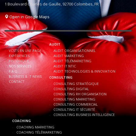
1 Boulevard Charles de Gaulle, 92700 Colombes, FR
Open in Google Maps
ACCUEIL
AUDIT
VCSTS EN UNE PAGE
AUDIT ORGANISATIONNEL
EXPÉRIENCES
AUDIT MARKETING
HISTORIQUE
AUDIT TÉLÉMARKETING
NOS SERVICES
AUDIT IT NTIC
F.A.Q.
AUDIT TECHNOLOGIES & INNOVATION
BUSINESS & IT NEWS
CONSULTING
CONTACT
CONSULTING STRATÉGIQUE
CONSULTING DIGITAL
CONSULTING RH ORGANISATION
CONSULTING MARKETING
CONSULTING COMMERCIAL
CONSULTING IT SÉCURITÉ
CONSULTING BUSINESS INTELLIGENCE
COACHING
COACHING MARKETING
COACHING TÉLÉMARKETING