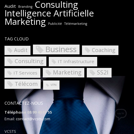
Consulting
Audit
Branding
Intelligence Artificielle
Marketing
Publicité
Télémarketing
TAG CLOUD
Business
Coaching
Audit
Consulting
IT Infrastructure
Marketing
SS2I
IT Services
Télécom
VPN
CONTACTEZ-NOUS
Téléphone 08 99 49 01 55
Email:
contact@vcsts.com
VCSTS