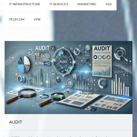
IT INFRASTRUCTURE
IT SERVICES
MARKETING
SS2I
TÉLÉCOM
VPN
AUDIT