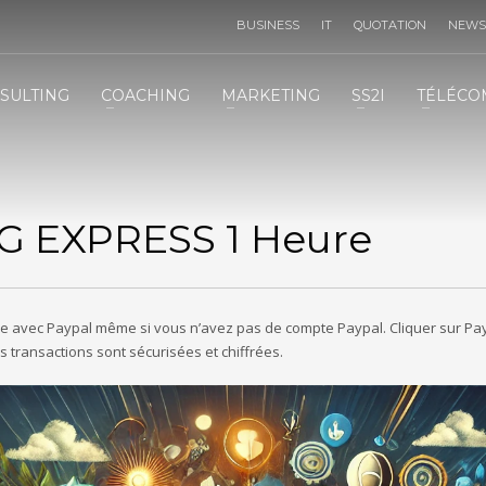
BUSINESS
IT
QUOTATION
NEWS
TÉLÉMARKETING STRATÉGIE
3
SULTING
COACHING
MARKETING
SS2I
TÉLÉCO
IT
INFRASTRUCTURE
IT
SERVICES
 email :
contact@vcsts.com
|
VCSTS F.A.Q
| Merci !
 EXPRESS 1 Heure
 avec Paypal même si vous n’avez pas de compte Paypal. Cliquer sur Payp
s transactions sont sécurisées et chiffrées.