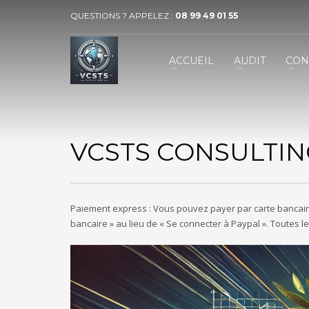
QUESTIONS ? APPELEZ :
08 99 49 01 55
VECTEUR COMMUNICATION SERVICES 
1
2
ACCUEIL
AUDIT
CON
BUSINESS
MARKET
Contactez-nous par téléphone au 08 99 49 01 55 ou par
VCSTS CONSULTING
Paiement express : Vous pouvez payer par carte bancaire
bancaire » au lieu de « Se connecter à Paypal ». Toutes le